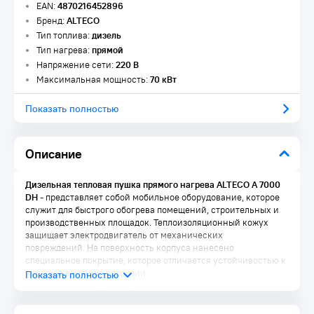
EAN:
4870216452896
Бренд:
ALTECO
Тип топлива:
дизель
Тип нагрева:
прямой
Напряжение сети:
220 В
Максимальная мощность:
70 кВт
Показать полностью
Описание
Дизельная тепловая пушка прямого нагрева ALTECO A 7000
DH
- представляет собой мобильное оборудование, которое
служит для быстрого обогрева помещений, строительных и
производственных площадок. Теплоизоляционный кожух
защищает электродвигатель от механических
повреждений. На поверхность корпуса нанесено
специальное покрытие, которое отличается устойчивостью к
износу и влиянию коррозии.
Особенности ALTECO A 7000 DH
Высокий КПД