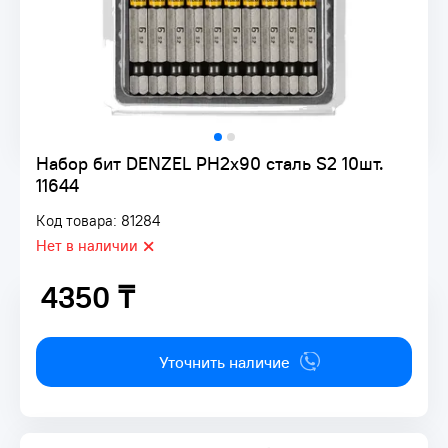
Набор бит DENZEL PH2х90 сталь S2 10шт.
11644
Код товара: 81284
Нет в наличии
4350 ₸
4350 ₸
Уточнить наличие