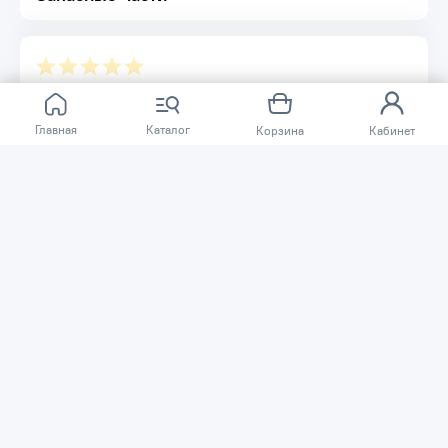
Отзывов ещё нет.
Главная
Каталог
Корзина
Кабинет
Расскажите о товаре, который приобрели у нас.
Благодаря этому другие покупатели смогут узнать о
качестве, достоинствах и возможных недостатках
товара, который они собираются приобрести.
Написать отзыв
Нужна помощь?
Задайте вопрос о товаре, и мы или другие покупатели
помогут вам с ответом. Ваш вопрос может быть полезен
и другим покупателям.
Задать вопрос