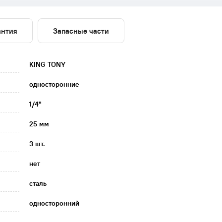
антия
Запасные части
KING TONY
односторонние
1/4"
25 мм
3 шт.
нет
сталь
односторонний