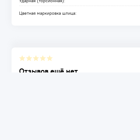
Ударная (торсионная):
Цветная маркировка шлица:
Отзывов ещё нет.
Расскажите о товаре, который приобрели у нас. Благод
достоинствах и возможных недостатках товара, котор
Написать отзыв