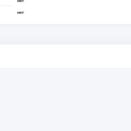
нет
нет
аря этому другие покупатели смогут узнать о качестве,
ый они собираются приобрести.