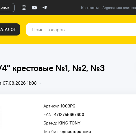
вонок
Контакты
Адреса магазинов
КАТАЛОГ
/4" крестовые №1, №2, №3
 07.08.2026 11:08
•
Артикул:
1003PQ
EAN:
4712755667600
Бренд:
KING TONY
Тип бит:
односторонние