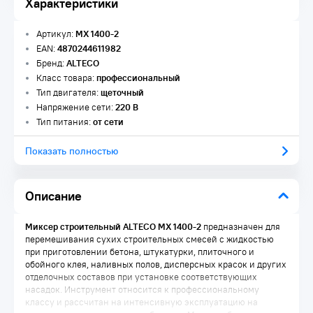
Характеристики
Артикул:
MX 1400-2
EAN:
4870244611982
Бренд:
ALTECO
Класс товара:
профессиональный
Тип двигателя:
щеточный
Напряжение сети:
220 В
Тип питания:
от сети
Показать полностью
Описание
Миксер строительный ALTECO MX 1400-2
предназначен для
перемешивания сухих строительных смесей с жидкостью
при приготовлении бетона, штукатурки, плиточного и
обойного клея, наливных полов, дисперсных красок и других
отделочных составов при установке соответствующих
насадок. Инструмент относится к профессиональному
классу и рассчитан на интенсивную эксплуатацию на