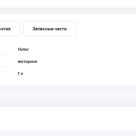
антия
Запасные части
Huter
моторное
1 л