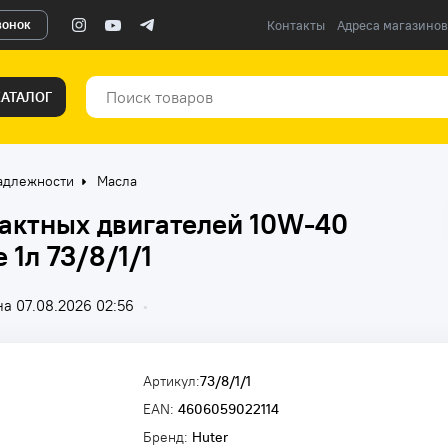
вонок
Контакты
Адреса магазинов
КАТАЛОГ
адлежности
Масла
тактных двигателей 10W-40
 1л 73/8/1/1
а 07.08.2026 02:56
•
Артикул:
73/8/1/1
EAN:
4606059022114
Бренд:
Huter