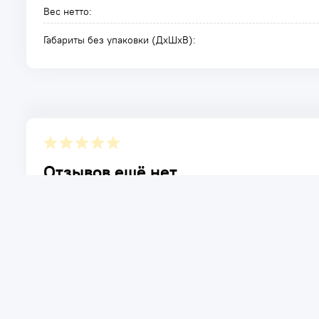
Вес нетто:
Габариты без упаковки (ДxШxВ):
Отзывов ещё нет.
Расскажите о товаре, который приобрели у нас. Благод
достоинствах и возможных недостатках товара, котор
Написать отзыв