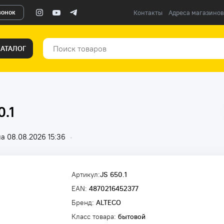
вонок
Контакты
Адреса магазинов
КАТАЛОГ
0.1
а 08.08.2026 15:36
•
Артикул:
JS 650.1
EAN:
4870216452377
Бренд:
ALTECO
Класс товара:
бытовой