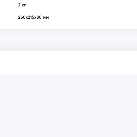
2 кг
260х215х80 мм
аря этому другие покупатели смогут узнать о качестве,
ый они собираются приобрести.