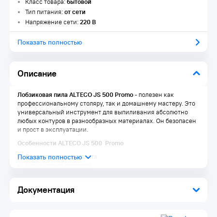
Класс товара:
бытовой
Тип питания:
от сети
Напряжение сети:
220 В
Показать полностью
Описание
Лобзиковая пила ALTECO JS 500 Promo
​ - полезен как
профессиональному столяру, так и домашнему мастеру. Это
универсальный инструмент для выпиливания абсолютно
любых контуров в разнообразных материалах. Он безопасен
и прост в эксплуатации.
Особенности ALTECO JS 500 Promo
Стальная опорная плита
Регулировка оборотов
Мягкая накладка задней рукояти
Комплектация:
Документация
Патрубок для отвода пыли 1 шт.
Шестигранный ключ 1 шт.