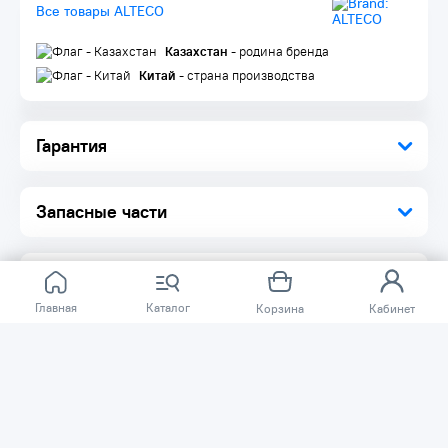
Пильное полотно 1 шт.
Все товары ALTECO
Угольные щетки 2 шт.
Инструкция по эксплуатации 1 шт.
Казахстан
- родина бренда
Китай
- страна производства
Гарантия
Запасные части
Главная
Каталог
Корзина
Кабинет
Отзывов ещё нет.
Расскажите о товаре, который приобрели у нас.
Благодаря этому другие покупатели смогут узнать о
качестве, достоинствах и возможных недостатках
товара, который они собираются приобрести.