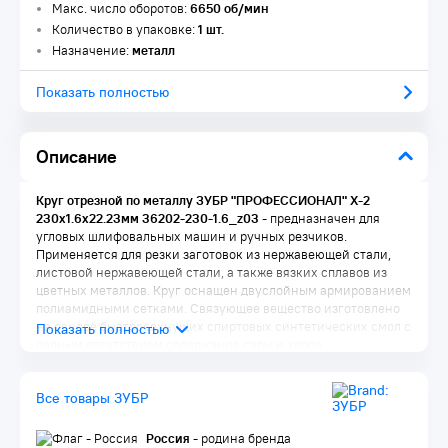
Макс. число оборотов:
6650 об/мин
Количество в упаковке:
1 шт.
Назначение:
металл
Показать полностью
Описание
Круг отрезной по металлу ЗУБР "ПРОФЕССИОНАЛ" X-2
230х1.6х22.23мм 36202-230-1.6_z03
- предназначен для
угловых шлифовальных машин и ручных резчиков.
Применяется для резки заготовок из нержавеющей стали,
листовой нержавеющей стали, а также вязких сплавов из
цветных металлов. Круг оснащен двуслойным армированием
полиамидными сетками. Связующее вещество изготовлено
на основе быстросохнущих спиртовых синтетических смол с
полным отсутствием содержания серы и хлора.
Преимущества:
Все товары ЗУБР
Возможность использования в пищевой промышленности
Двойной ресурс
Комфортный рез нержавеющей стали
Россия
- родина бренда