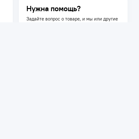
Нужна помощь?
Задайте вопрос о товаре, и мы или другие
покупатели помогут вам с ответом. Ваш
вопрос может быть полезен и другим
покупателям.
Задать вопрос
телям
Сотрудничество