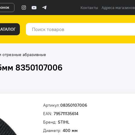
вонок
Контакты
Адреса магазинов
КАТАЛОГ
и отрезные абразивные
,5мм 8350107006
Артикул:
08350107006
EAN:
795711135614
Бренд:
STIHL
Диаметр:
400 мм