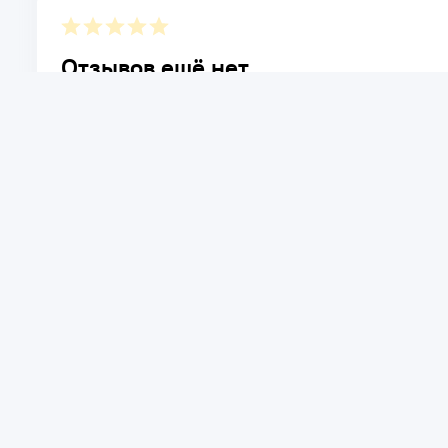
Отзывов ещё нет.
Расскажите о товаре, который приобрели у нас. Благод
достоинствах и возможных недостатках товара, котор
Написать отзыв