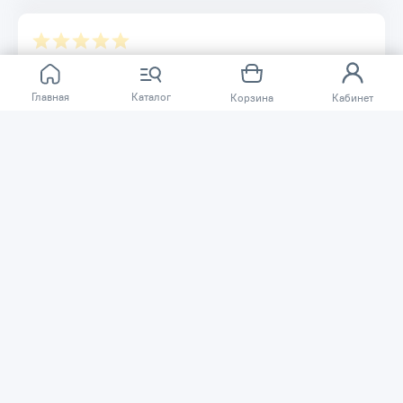
Отзывов ещё нет.
Главная
Каталог
Корзина
Кабинет
Расскажите о товаре, который приобрели у нас.
Благодаря этому другие покупатели смогут узнать о
качестве, достоинствах и возможных недостатках
товара, который они собираются приобрести.
Написать отзыв
Нужна помощь?
Задайте вопрос о товаре, и мы или другие покупатели
помогут вам с ответом. Ваш вопрос может быть полезен
и другим покупателям.
Задать вопрос