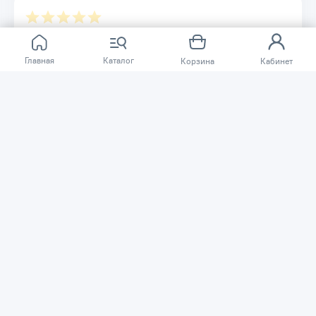
Отзывов ещё нет.
Главная
Каталог
Корзина
Кабинет
Расскажите о товаре, который приобрели у нас.
Благодаря этому другие покупатели смогут узнать о
качестве, достоинствах и возможных недостатках
товара, который они собираются приобрести.
Написать отзыв
Нужна помощь?
Задайте вопрос о товаре, и мы или другие покупатели
помогут вам с ответом. Ваш вопрос может быть полезен
и другим покупателям.
Задать вопрос