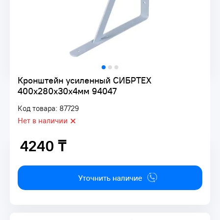
Кронштейн усиленный СИБРТЕХ
400х280х30х4мм 94047
Код товара: 87729
Нет в наличии
4240 ₸
4240 ₸
Уточнить наличие