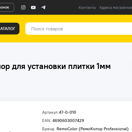
вонок
Контакты
Адреса магазинов
КАТАЛОГ
ор для установки плитки 1мм
Артикул:
47-0-010
EAN:
4690603007429
Бренд:
RemoColor (РемоКолор Professional)