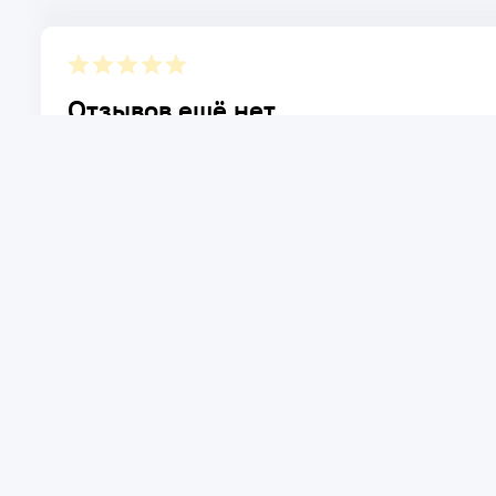
Отзывов ещё нет.
Расскажите о товаре, который приобрели у нас. Благод
достоинствах и возможных недостатках товара, котор
Написать отзыв