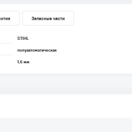
антия
Запасные части
STIHL
полуавтоматическая
1.6 мм
аря этому другие покупатели смогут узнать о качестве,
ый они собираются приобрести.