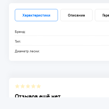
Характеристики
Описание
Гар
Бренд:
Тип:
Диаметр лески:
Отзывов ещё нет.
Расскажите о товаре, который приобрели у нас. Благод
достоинствах и возможных недостатках товара, котор