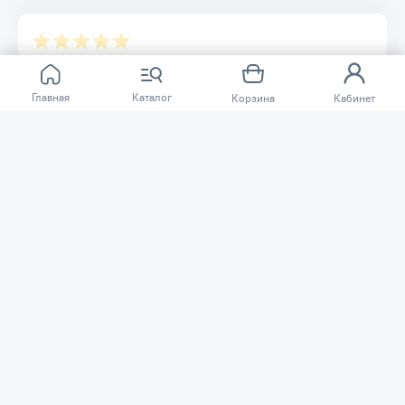
Отзывов ещё нет.
Главная
Каталог
Корзина
Кабинет
Расскажите о товаре, который приобрели у нас.
Благодаря этому другие покупатели смогут узнать о
качестве, достоинствах и возможных недостатках
товара, который они собираются приобрести.
Написать отзыв
Нужна помощь?
Задайте вопрос о товаре, и мы или другие покупатели
помогут вам с ответом. Ваш вопрос может быть полезен
и другим покупателям.
Задать вопрос