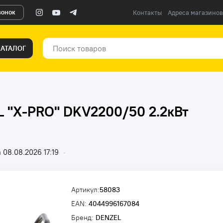
вонок
Контакты
Адреса магазинов
КАТАЛОГ
 "X-PRO" DKV2200/50 2.2кВт
08.08.2026 17:19
•
Артикул:
58083
EAN:
4044996167084
Бренд:
DENZEL