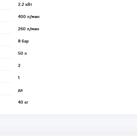
2.2 кВт
400 л/мин
260 л/мин
8 бар
50 л
2
1
да
40 кг