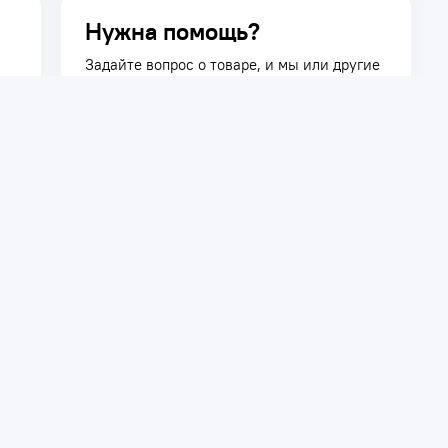
Нужна помощь?
Задайте вопрос о товаре, и мы или другие
покупатели помогут вам с ответом. Ваш
вопрос может быть полезен и другим
покупателям.
Задать вопрос
телям
Сотрудничество