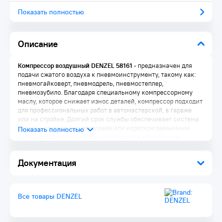
Показать полностью
Описание
Компрессор воздушный DENZEL 58161
- предназначен для
подачи сжатого воздуха к пневмоинструменту, такому как:
пневмогайковерт, пневмодрель, пневмостеплер,
пневмозубило. Благодаря специальному компрессорному
маслу, которое снижает износ деталей, компрессор подходит
для профессиональных работ в автомастерской, в гараже
или на стройке. Долгий срок службы обеспечивает система
защиты, которая при перегреве или коротком замыкании
отключит двигатель, чтобы не допустить его поломки.
Удобные подпальцевые упоры на пробке для слива
конденсата позволяют легко ее откручивать без применения
Документация
дополнительного инструмента. Рукоятка и колеса на
корпусе обеспечивают удобство транспортировки
компрессора. Гарантия 3 года.
Преимущества:
Все товары DENZEL
Используются качественные и надежные комплектующие,
увеличивающие срок службы компрессора: чугунные