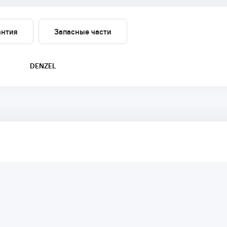
антия
Запасные части
DENZEL
аря этому другие покупатели смогут узнать о качестве,
ый они собираются приобрести.