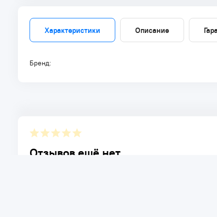
Характеристики
Описание
Гар
Бренд:
Отзывов ещё нет.
Расскажите о товаре, который приобрели у нас. Благод
достоинствах и возможных недостатках товара, котор
Написать отзыв