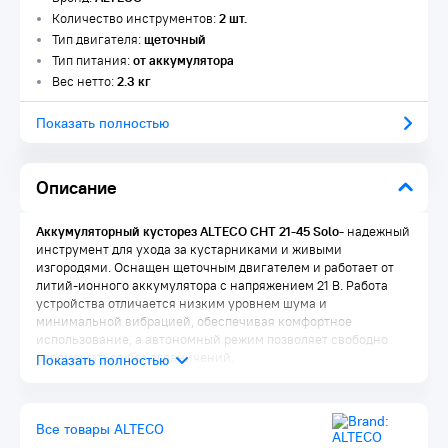
Количество инструментов:
2 шт.
Тип двигателя:
щеточный
Тип питания:
от аккумулятора
Вес нетто:
2.3 кг
Показать полностью
Описание
Аккумуляторный кусторез ALTECO CHT 21-45 Solo-
надежный
инструмент для ухода за кустарниками и живыми
изгородями. Оснащен щеточным двигателем и работает от
литий-ионного аккумулятора с напряжением 21 В. Работа
устройства отличается низким уровнем шума и
минимальной вибрацией, обеспечивая комфортное
использование, а автономный режим позволяет свободно
перемещаться без ограничений.
Особенности ALTECO CHT 21-45 Solo:
Поворотная рукоятка
обеспечивает комфортную работу
Все товары ALTECO
под разными углами, повышая удобство при обработке