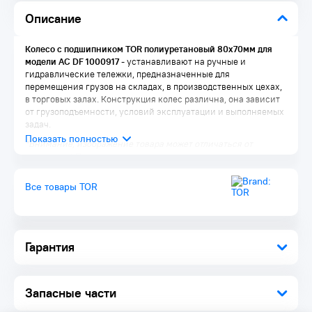
Описание
Колесо с подшипником TOR полиуретановый 80х70мм для
модели AC DF 1000917​
- устанавливают на ручные и
гидравлические тележки, предназначенные для
перемещения грузов на складах, в производственных цехах,
в торговых залах. Конструкция колес различна, она зависит
от грузоподъемности, условий эксплуатации и выполняемых
задач.
*Внимание, изображение товара может отличаться от
реального! Правильные параметры указаны в технических
характеристиках товара.
Все товары TOR
Преимущества:
С подшипником – их устанавливают на тележки, которые
используют на неподготовленных поверхностях.
Гарантия
Благодаря шариковому подшипнику ход тележки
становится более плавным на неровностях
Без подшипника – устанавливают на тележки, которые
перемещают груз на ровном, твердом половом покрытии
Запасные части
Поворотные – устанавливают на тележки, которые
перемещают на небольшой скорости. Колеса этого вида