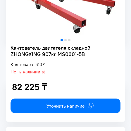
Кантователь двигателя складной
ZHONGXING 907кг MS0601-5B
Код товара: 61071
Нет в наличии
82 225 ₸
82 225 ₸
Уточнить наличие