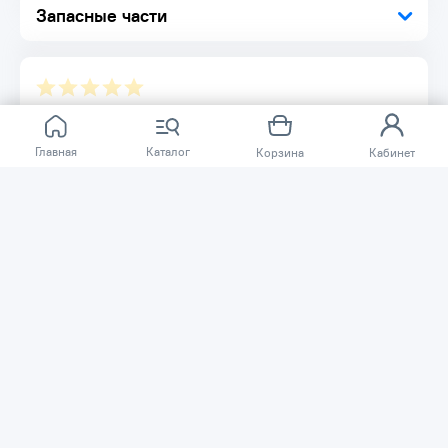
Запасные части
Отзывов ещё нет.
Главная
Каталог
Корзина
Кабинет
Расскажите о товаре, который приобрели у нас.
Благодаря этому другие покупатели смогут узнать о
качестве, достоинствах и возможных недостатках
товара, который они собираются приобрести.
Написать отзыв
Нужна помощь?
Задайте вопрос о товаре, и мы или другие покупатели
помогут вам с ответом. Ваш вопрос может быть полезен
и другим покупателям.