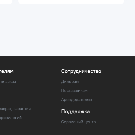
телям
Сотрудничество
ть заказ
Дилерам
Поставщикам
Арендодателям
зврат, гарантия
Поддержка
привилегий
Сервисный центр