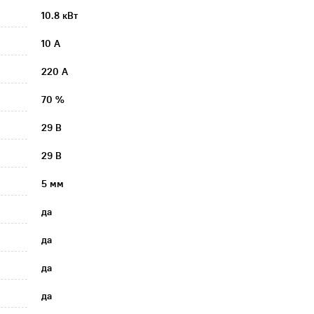
10.8 кВт
10 А
220 А
70 %
29 В
29 В
5 мм
да
да
да
да