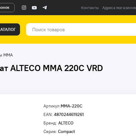
вонок
Контакты
Адреса магазинов
КАТАЛОГ
ты ММА
рат ALTECO MMA 220C VRD
Артикул:
MMA-220С
EAN:
4870244619261
Бренд:
ALTECO
Серия:
Compact