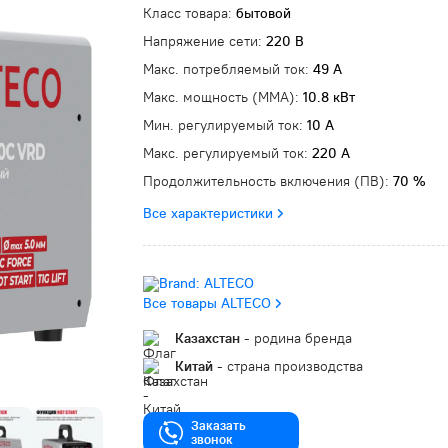
Класс товара:
бытовой
Напряжение сети:
220 В
Макс. потребляемый ток:
49 А
Макс. мощность (MMA):
10.8 кВт
Мин. регулируемый ток:
10 А
Макс. регулируемый ток:
220 А
Продолжительность включения (ПВ):
70 %
Все характеристики
Все товары ALTECO
Казахстан
- родина бренда
Китай
- страна производства
Заказать
звонок