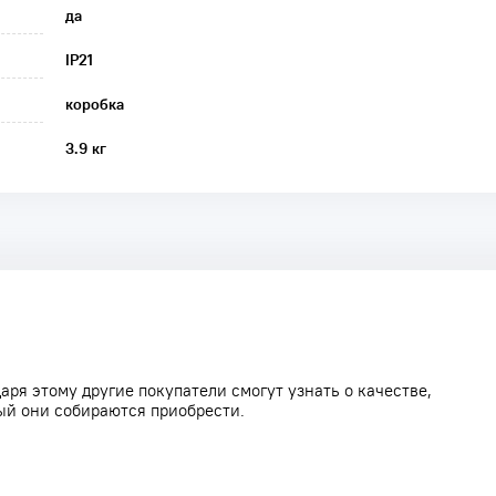
да
IP21
коробка
3.9 кг
аря этому другие покупатели смогут узнать о качестве,
ый они собираются приобрести.