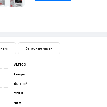
антия
Запасные части
ALTECO
Compact
бытовой
220 В
49 А