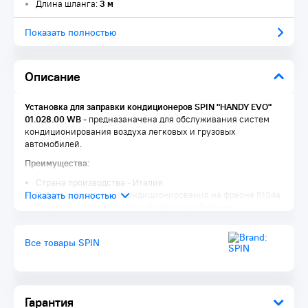
Длина шланга:
3 м
Показать полностью
Описание
Установка для заправки кондиционеров SPIN "HANDY EVO"
01.028.00 WB
- предназаначена для обслуживания систем
кондиционирования воздуха легковых и грузовых
автомобилей.
Преимущества:
Страна производства - Италия
Работа с системами кондиционирования на фреоне R134а
Полностью автоматический или ручной режим
управления.
Графический дисплей 3,5" с подсветкой
Все товары SPIN
Русифицированное ПО
База данных 3 в 1 (легковые автомобили, грузовые
автомобили, сельскохозяйственная техника)
Возможность обслуживания гибридных автомобилей
Система BST (заправка системы при помощи компрессора
Гарантия
установки при низком давлении в баке, низкой