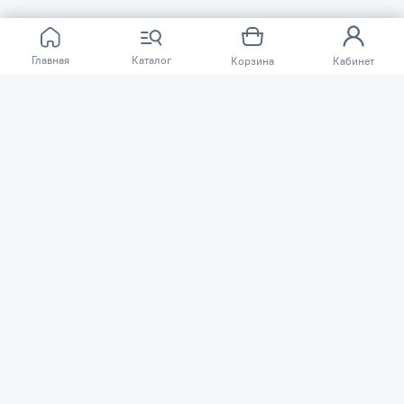
Главная
Каталог
Корзина
Кабинет
О КОМПАНИИ
ПОКУПАТЕЛЯМ
Сеть магазинов «TSSP» © 2003 – 2026
Публичная оферта
Политика конфиденциальности