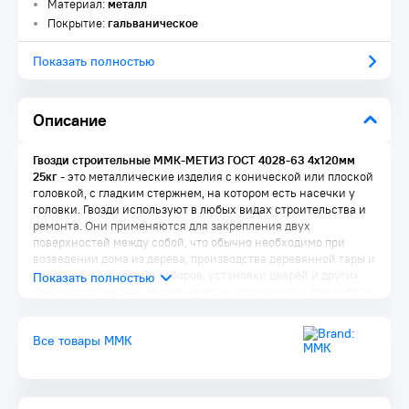
Материал:
металл
Покрытие:
гальваническое
Показать полностью
Описание
Гвозди строительные ММК-МЕТИЗ ГОСТ 4028-63 4х120мм
25кг
- это металлические изделия с конической или плоской
головкой, с гладким стержнем, на котором есть насечки у
головки. Гвозди используют в любых видах строительства и
ремонта. Они применяются для закрепления двух
поверхностей между собой, что обычно необходимо при
возведении дома из дерева, производства деревянной тары и
поддонов, возведении заборов, установки дверей и других
бытовых ситуациях. Иногда гвозди используются при работе
с пеноблоками и другими строительными материалами.
Все товары ММК