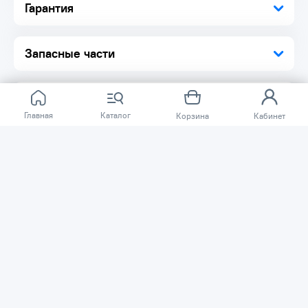
Гарантия
Запасные части
Главная
Каталог
Корзина
Кабинет
Отзывов ещё нет.
Расскажите о товаре, который приобрели у нас.
Благодаря этому другие покупатели смогут узнать о
качестве, достоинствах и возможных недостатках
товара, который они собираются приобрести.
Написать отзыв
Нужна помощь?
Задайте вопрос о товаре, и мы или другие покупатели