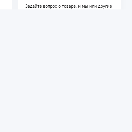
Задайте вопрос о товаре, и мы или другие
покупатели помогут вам с ответом. Ваш
вопрос может быть полезен и другим
покупателям.
Задать вопрос
телям
Сотрудничество
ть заказ
Дилерам
Поставщикам