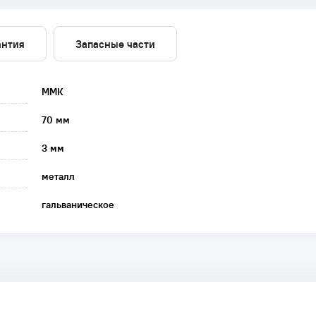
антия
Запасные части
ММК
70 мм
3 мм
металл
гальваническое