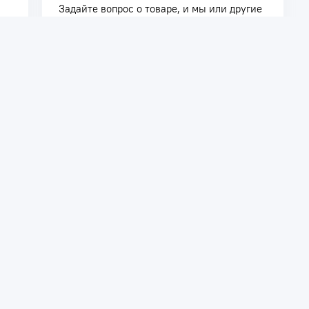
Задайте вопрос о товаре, и мы или другие
покупатели помогут вам с ответом. Ваш
вопрос может быть полезен и другим
покупателям.
Задать вопрос
телям
Сотрудничество
ть заказ
Дилерам
Поставщикам