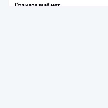
Отзывов ещё нет.
Расскажите о товаре, который приобрели у нас. Благод
достоинствах и возможных недостатках товара, котор
Написать отзыв
+7 775 031 92 98
Алматы