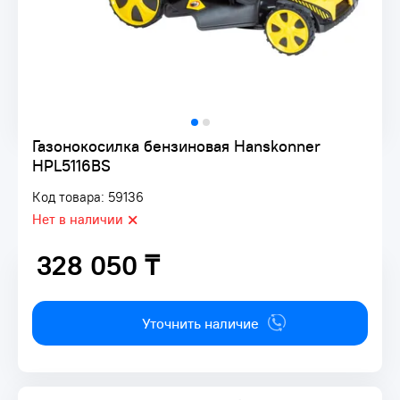
Газонокосилка бензиновая Hanskonner
HPL5116BS
Код товара: 59136
Нет в наличии
328 050 ₸
328 050 ₸
Уточнить наличие