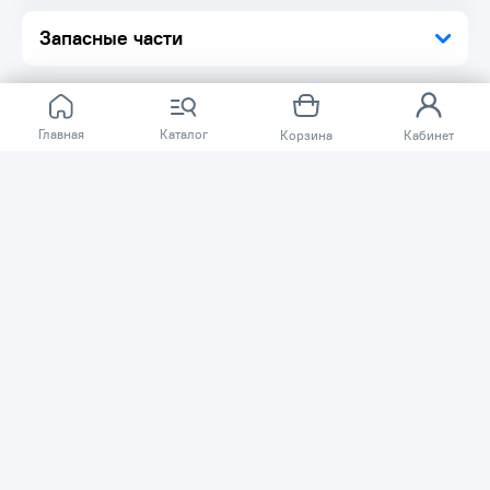
Запасные части
Главная
Каталог
Корзина
Кабинет
Отзывов ещё нет.
Расскажите о товаре, который приобрели у нас.
Благодаря этому другие покупатели смогут узнать о
качестве, достоинствах и возможных недостатках
товара, который они собираются приобрести.
Написать отзыв
Нужна помощь?
Задайте вопрос о товаре, и мы или другие покупатели
помогут вам с ответом. Ваш вопрос может быть полезен
и другим покупателям.