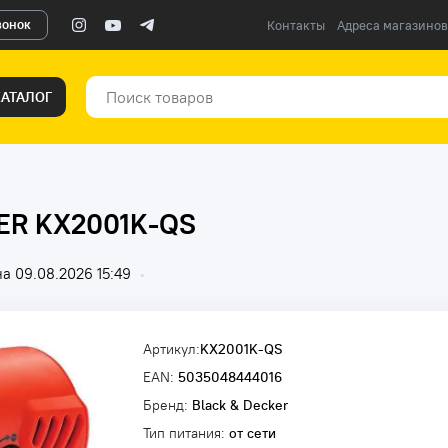
вонок
Контакты
Адреса магазинов
КАТАЛОГ
ER KX2001K-QS
а 09.08.2026 15:49
•
Артикул:
KX2001K-QS
EAN:
5035048444016
Бренд:
Black & Decker
Тип питания:
от сети