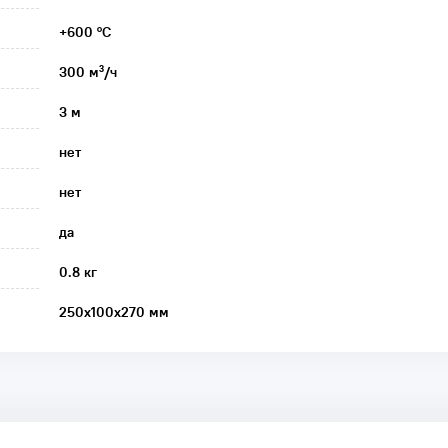
+600 °C
300 м³/ч
3 м
нет
нет
да
0.8 кг
250x100x270 мм