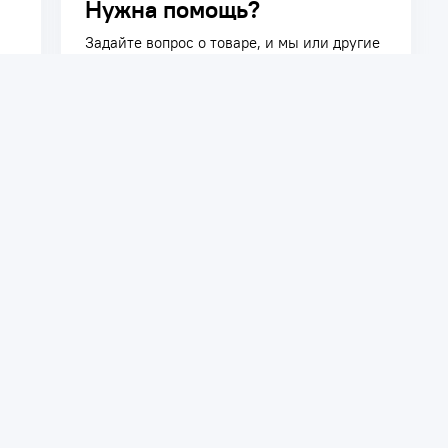
Нужна помощь?
Задайте вопрос о товаре, и мы или другие
покупатели помогут вам с ответом. Ваш
вопрос может быть полезен и другим
покупателям.
Задать вопрос
телям
Сотрудничество
ть заказ
Дилерам