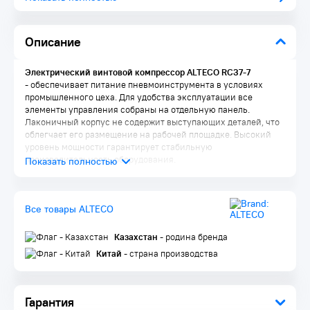
Описание
Электрический винтовой компрессор ALTECO RC37-7
- обеспечивает питание пневмоинструмента в условиях
промышленного цеха. Для удобства эксплуатации все
элементы управления собраны на отдельную панель.
Лаконичный корпус не содержит выступающих деталей, что
облегчает его размещение на рабочей площадке. Высокий
уровень мощности гарантирует стабильную
производительность оборудования.
Особенности ALTECO
RC37-7
Все товары ALTECO
Современная, энергосберегающая конструкция винтового
блока
Оптимально экономичный режим работы компрессора
Казахстан
- родина бренда
благодаря микроконтроллерному управлению
Китай
- страна производства
Минимальные потери давления на всех ключевых
компонентах компрессора складываются в ощутимую
суммарную экономию энергозатрат
Удобный доступ ко всем основным узлам компрессора
Гарантия