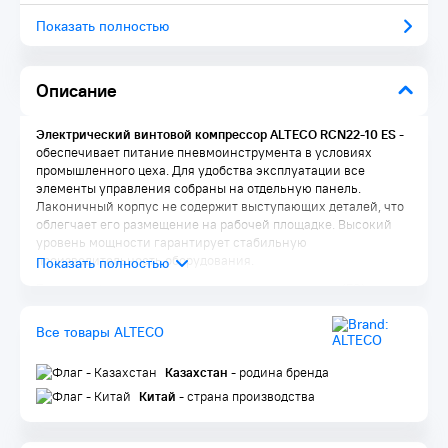
Показать полностью
Описание
Электрический винтовой компрессор ALTECO RCN22-10 ES
-
обеспечивает питание пневмоинструмента в условиях
промышленного цеха. Для удобства эксплуатации все
элементы управления собраны на отдельную панель.
Лаконичный корпус не содержит выступающих деталей, что
облегчает его размещение на рабочей площадке. Высокий
уровень мощности гарантирует стабильную
производительность оборудования.
Energy saving
- технология с частотным приводом (ES)
позволяет реагировать на потребность в воздухе с помощью
автоматической регулировки скорости вращения
Все товары ALTECO
электродвигателя. В сочетании с инновационной
конструкцией электродвигателя PMG (двигатель с
Казахстан
- родина бренда
постоянными магнитами), эта технология позволяет достичь
в среднем энергосбережения в 50% и снижение затрат на
Китай
- страна производства
37% в течение всего срока службы компрессора.
Особенности ALTECO RCN22-10 ES: