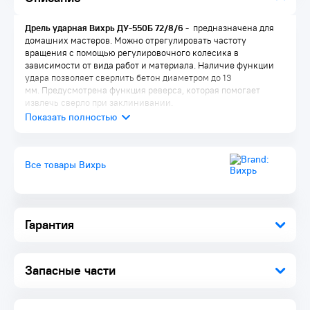
Дрель ударная Вихрь ДУ-550Б 72/8/6 -
предназначена для
домашних мастеров. Можно отрегулировать частоту
вращения с помощью регулировочного колесика в
зависимости от вида работ и материала. Наличие функции
удара позволяет сверлить бетон диаметром до 13
мм. Предусмотрена функция реверса, которая помогает
извлечь сверло при заклинивании.
Преимущества:
Быстрозажимной сверлильный патрон - для облегчения
Все товары Вихрь
смены рабочей насадки;
Наличие реверса предотвращает поломку сверла при его
заклинивании;
Регулировка оборотов - для работы с разными
материалами;
Гарантия
Дополнительная рукоятка - для комфортной работы;
Ограничитель глубины упрощает процесс сверления не
сквозных отверстий.
Запасные части
Комплектация
:
Быстрозажимной сверлильный патрон - для облегчения
смены рабочей насадки