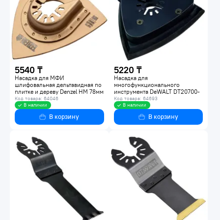
5540 ₸
5220 ₸
Насадка для МФИ
Насадка для
шлифовальная дельтавидная по
многофункционального
плитке и дереву Denzel HM 78мм
инструмента DeWALT DT20700-
782323
QZ
Код товара: 64046
Код товара: 64693
В наличии
В наличии
В корзину
В корзину