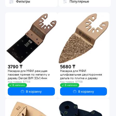
Фильтры
3790 ₸
5680 ₸
Насадка для МФИ режущая
Насадка для МФИ
пазовая прямая по металлу и
шлифовальная двусторонняя
дереву Denzel BiM 33x1.4мм
дельта по плитке и дереву
782305
Denzel HM 33мм 782321
Код товара: 57703
Код товара: 57709
В наличии
В наличии
В корзину
В корзину