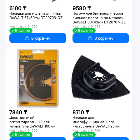
6100 ₸
9580 ₸
Насадка для мультитул пилка
Погружное биметаллическое
DeWALT 67х30мм DT20703-QZ
пильное полотно по металлу
DeWALT 30х43мм DT20707-QZ
Код товара: 64696
Код товара: 64698
В наличии
В наличии
В корзину
В корзину
7840 ₸
8710 ₸
Диск пильный
Насадка для
сегментированный для
многофункционального
мультитула DeWALT 100мм
инструмента DeWALT 93мм
DT20709-QZ
DT20719-QZ
Код товара: 64699
Код товара: 64709
В наличии
В наличии