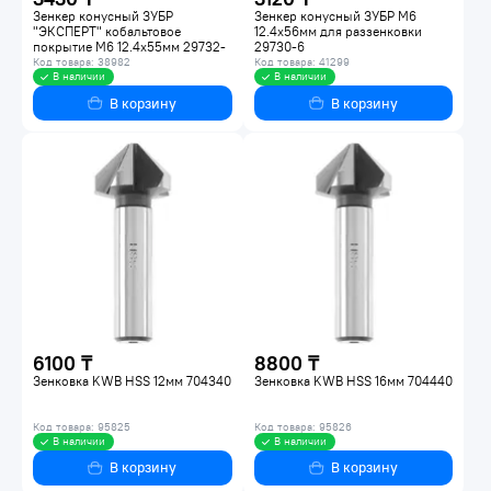
Зенкер конусный ЗУБР
Зенкер конусный ЗУБР M6
"ЭКСПЕРТ" кобальтовое
12.4х56мм для раззенковки
покрытие М6 12.4х55мм 29732-
29730-6
6
Код товара: 38982
Код товара: 41299
В наличии
В наличии
В корзину
В корзину
6100 ₸
8800 ₸
Зенковка KWB HSS 12мм 704340
Зенковка KWB HSS 16мм 704440
Код товара: 95825
Код товара: 95826
В наличии
В наличии
В корзину
В корзину