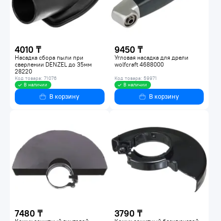
4010 ₸
9450 ₸
Насадка сбора пыли при
Угловая насадка для дрели
сверлении DENZEL до 35мм
wolfcraft 4688000
28220
Код товара: 71076
Код товара: 59971
В наличии
В наличии
В корзину
В корзину
7480 ₸
3790 ₸