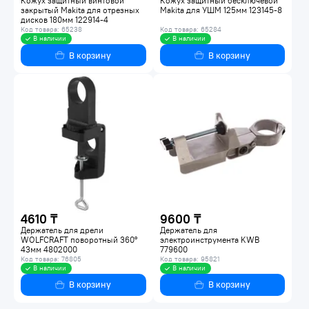
Кожух защитный винтовой
Кожух защитный бесключевой
закрытый Makita для отрезных
Makita для УШМ 125мм 123145-8
дисков 180мм 122914-4
Код товара: 65238
Код товара: 65284
В наличии
В наличии
В корзину
В корзину
4610 ₸
9600 ₸
Держатель для дрели
Держатель для
WOLFCRAFT поворотный 360°
электроинструмента KWB
43мм 4802000
779600
Код товара: 76805
Код товара: 95821
В наличии
В наличии
В корзину
В корзину