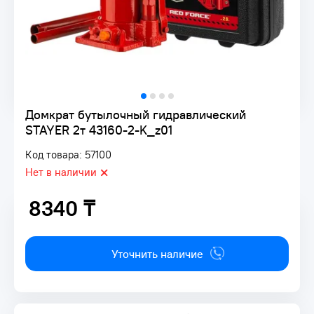
Домкрат бутылочный гидравлический
STAYER 2т 43160-2-K_z01
Код товара: 57100
Нет в наличии
8340 ₸
8340 ₸
Уточнить наличие