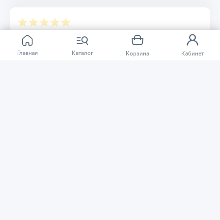
Отзывов ещё нет.
Главная
Каталог
Корзина
Кабинет
Расскажите о товаре, который приобрели у нас.
Благодаря этому другие покупатели смогут узнать о
качестве, достоинствах и возможных недостатках
товара, который они собираются приобрести.
Написать отзыв
Нужна помощь?
Задайте вопрос о товаре, и мы или другие покупатели
помогут вам с ответом. Ваш вопрос может быть полезен
и другим покупателям.
Задать вопрос