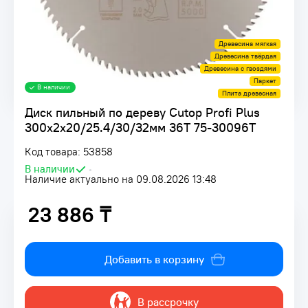
Древесина мягкая
Древесина твёрдая
Древесина с гвоздями
Паркет
В наличии
Плита древесная
Диск пильный по дереву Cutop Profi Plus
300х2х20/25.4/30/32мм 36T 75-30096Т
Код товара: 53858
В наличии
•
Наличие актуально на 09.08.2026 13:48
23 886 ₸
23 886 ₸
Добавить в корзину
В рассрочку