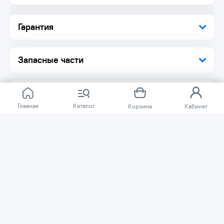
Изготавливается в специальной автоматической
индукционной машине, которая обеспечивает более
Гарантия
гладкую поверхность и острые зубья. Материал:
инструментальная сталь, карбидные зубья
В комплекте поставляются переходные кольца
Запасные части
Главная
Каталог
Корзина
Кабинет
Отзывов ещё нет.
Расскажите о товаре, который приобрели у нас.
Благодаря этому другие покупатели смогут узнать о
качестве, достоинствах и возможных недостатках
товара, который они собираются приобрести.
Написать отзыв
Нужна помощь?