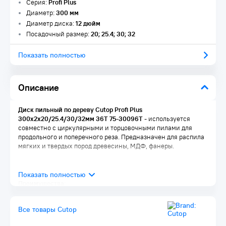
Серия:
Profi Plus
Диаметр:
300 мм
Диаметр диска:
12 дюйм
Посадочный размер:
20; 25.4; 30; 32
Показать полностью
Описание
Диск пильный по дереву Cutop Profi Plus
300х2х20/25.4/30/32мм 36T 75-30096Т​
- используется
совместно с циркулярными и торцовочными пилами для
продольного и поперечного реза. Предназначен для распила
мягких и твердых пород древесины, МДФ, фанеры.
Преимущества:
Диск имеет тефлоновое покрытие и компенсационные
пазы, которые способствуют быстрому теплоотводу.
Все товары Cutop
Благодаря этому рез получается ровный, а диск не
деформируется и имеет более длительный срок службы