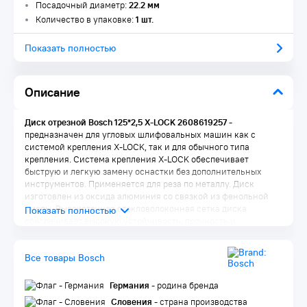
Посадочный диаметр:
22.2 мм
Количество в упаковке:
1 шт.
Показать полностью
Описание
Диск отрезной Bosch 125*2,5 X-LOCK 2608619257 -
предназначен для угловых шлифовальных машин как с
системой крепления X-LOCK, так и для обычного типа
крепления. Система крепления X-LOCK обеспечивает
быструю и легкую замену оснастки без дополнительных
инструментов. Применяется для реза по металлу. Диск
изготовлен из оксида алюминия со связкой из фенольной
смолы. Высокоточная стекловолоконная сетка диска
обеспечивает высокую устойчивость, прочность и
безопасность при резке. Диск соответствует самым высоким
требованиям безопасности EN 12413, FEPA и oSa.
Все товары Bosch
Германия
- родина бренда
Словения
- страна производства