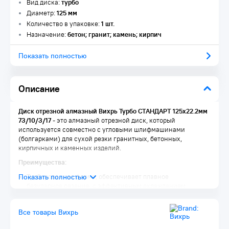
Вид диска:
турбо
Диаметр:
125 мм
Количество в упаковке:
1 шт.
Назначение:
бетон; гранит; камень; кирпич
Показать полностью
Описание
Диск отрезной алмазный Вихрь Турбо СТАНДАРТ 125х22.2мм
73/10/3/17
- это алмазный отрезной диск, который
используется совместно с угловыми шлифмашинами
(болгарками) для сухой резки гранитных, бетонных,
кирпичных и каменных изделий.
Преимущества:
Турбированная форма, обеспечивает плавное
безударное резание, с эффективным охлаждением
Предназначены для резки «сухим методом» изделий
из твердых материалов: армированного
Все товары Вихрь
бетона, железобетона, камня, мрамора, шлакоблоков и
гранита