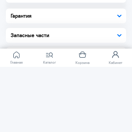
Комплектация:
Диск 1 шт.
Гарантия
Упаковка 1 шт.
Запасные части
Главная
Каталог
Корзина
Кабинет
Отзывов ещё нет.
Расскажите о товаре, который приобрели у нас.
Благодаря этому другие покупатели смогут узнать о
качестве, достоинствах и возможных недостатках
товара, который они собираются приобрести.
Написать отзыв
Нужна помощь?