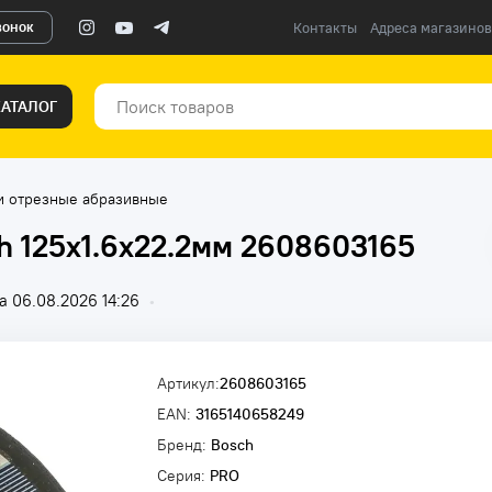
вонок
Контакты
Адреса магазинов
КАТАЛОГ
и отрезные абразивные
h 125x1.6х22.2мм 2608603165
 06.08.2026 14:26
•
Артикул:
2608603165
EAN:
3165140658249
Бренд:
Bosch
Серия:
PRO