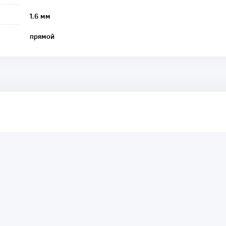
1.6 мм
прямой
аря этому другие покупатели смогут узнать о качестве,
ый они собираются приобрести.