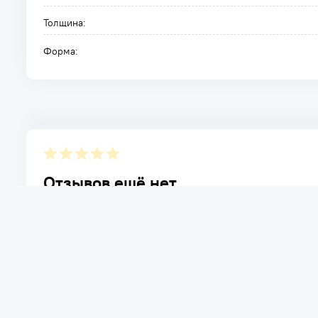
Толщина:
Форма:
Отзывов ещё нет.
Расскажите о товаре, который приобрели у нас. Благод
достоинствах и возможных недостатках товара, котор
Написать отзыв