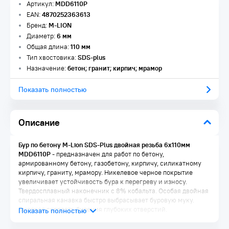
Артикул:
MDD6110P
EAN:
4870252363613
Бренд:
M-LION
Диаметр:
6 мм
Общая длина:
110 мм
Тип хвостовика:
SDS-plus
Назначение:
бетон; гранит; кирпич; мрамор
Показать полностью
Описание
Бур по бетону M-Lion SDS-Plus двойная резьба 6х110мм
MDD6110P
- предназначен для работ по бетону,
армированному бетону, газобетону, кирпичу, силикатному
кирпичу, граниту, мрамору. Никелевое черное покрытие
увеличивает устойчивость бура к перегреву и износу.
Твердосплавный наконечник с 8% кобальта. Особая двойная
спиральная канавка быстро выбрасывает буровую муку.
Высокая скорость бурения глубоких отверстий.