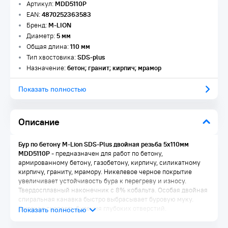
Артикул:
MDD5110P
EAN:
4870252363583
Бренд:
M-LION
Диаметр:
5 мм
Общая длина:
110 мм
Тип хвостовика:
SDS-plus
Назначение:
бетон; гранит; кирпич; мрамор
Показать полностью
Описание
Бур по бетону M-Lion SDS-Plus двойная резьба 5х110мм
MDD5110P
- предназначен для работ по бетону,
армированному бетону, газобетону, кирпичу, силикатному
кирпичу, граниту, мрамору. Никелевое черное покрытие
увеличивает устойчивость бура к перегреву и износу.
Твердосплавный наконечник с 8% кобальта. Особая двойная
спиральная канавка быстро выбрасывает буровую муку.
Высокая скорость бурения глубоких отверстий.