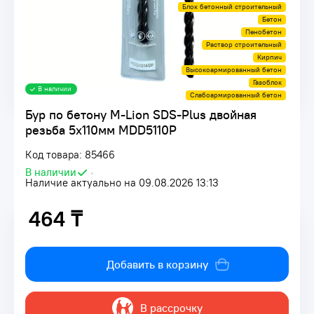
Блок бетонный строительный
Бетон
Пенобетон
Раствор строительный
Кирпич
Высокоармированный бетон
Газоблок
В наличии
Слабоармированный бетон
Бур по бетону M-Lion SDS-Plus двойная
резьба 5х110мм MDD5110P
Код товара: 85466
В наличии
•
Наличие актуально на 09.08.2026 13:13
464 ₸
464 ₸
Добавить в корзину
В рассрочку