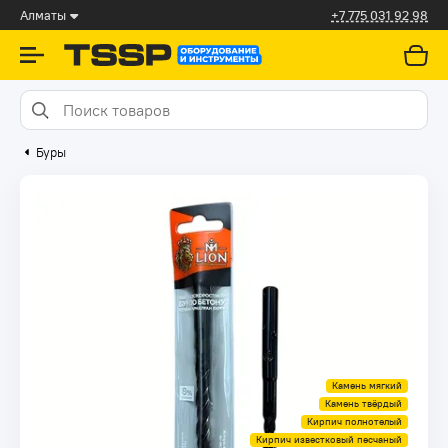
Алматы
+7 775 031 92 98
Буры
Камень мягкий
Камень твёрдый
Кирпич полнотелый
Кирпич известковый песчаный