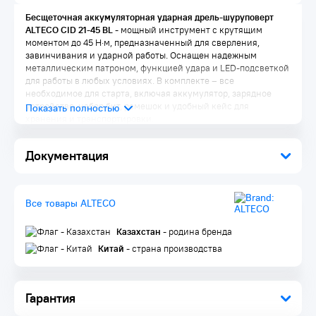
Бесщеточная аккумуляторная ударная дрель-шуруповерт
ALTECO CID 21-45 BL
- мощный инструмент с крутящим
моментом до 45 Н·м, предназначенный для сверления,
завинчивания и ударной работы. Оснащен надежным
металлическим патроном, функцией удара и LED-подсветкой
для работы в любых условиях. В комплекте – все
необходимое для старта, включая аккумулятор, зарядное
устройство, набор бит, ремешок и удобный кейс для
хранения и транспортировки.
Преимущества ALTECO CID 21-45 BL:
Документация
Бесщеточный и мощный двигатель
— увеличенный ресурс,
стабильная работа под нагрузкой.
Крутящий момент 45 Нм
— справляется с крепежом в
твердых материалах.
Все товары ALTECO
Металлический патрон с фиксацией
— надежная
фиксация оснастки и устойчивость к износу.
Казахстан
- родина бренда
LED-подсветка
— для работы в слабоосвещённых местах.
2 скорости
— для уверенного сверления и аккуратного
Китай
- страна производства
ввинчивания. Инструмент легко адаптируется под разные
задачи.
Режим сверления с ударом
— подходит для работы по
Гарантия
кирпичу и другим твердым материалам.
Мягкая накладка на рукоятке
– комфортный хват и