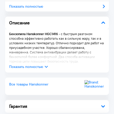
Показать полностью
Описание
Бензопила Hanskonner HGC1416
- с быстрым разгоном
способна эффективно работать как в сильную жару, так и в
условиях низких температур. Отлично подходит для работ на
приусадебном участке. Хорошо сбалансирована,
маневренна. Система антивибрации делает работу с
бензопилой более комфортной. Два способа активации
тормоза цепи повышают безопасность труда.
Преимущества:
Все товары Hanskonner
Двигатель с хонингованной, покрытой твёрдым хромом
поршневой группой
Система стабилизации двигателя обеспечивает
достаточную производительность в широком диапазоне
Гарантия
оборотов и мгновенное ускорение цепи для более
эффективного пиления