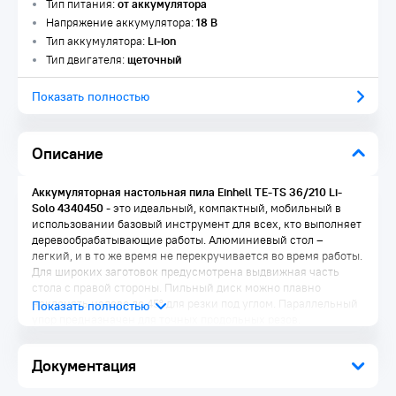
Тип питания:
от аккумулятора
Напряжение аккумулятора:
18 В
Тип аккумулятора:
Li-ion
Тип двигателя:
щеточный
Показать полностью
Описание
Аккумуляторная настольная пила Einhell TE-TS 36/210 Li-
Solo 4340450
- это идеальный, компактный, мобильный в
использовании базовый инструмент для всех, кто выполняет
деревообрабатывающие работы. Алюминиевый стол –
легкий, и в то же время не перекручивается во время работы.
Для широких заготовок предусмотрена выдвижная часть
стола с правой стороны. Пильный диск можно плавно
наклонять налево до 45° для резки под углом. Параллельный
упор предназначен для точных продольных резов.
Преимущества:
Документация
Представитель линейки изделий Power X-Change,
требующий использования двух аккумуляторов 18В