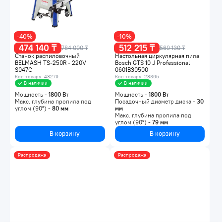
-40%
-10%
474 140 ₸
512 215 ₸
784 000 ₸
569 130 ₸
Станок распиловочный
Настольная циркулярная пила
BELMASH TS-250R - 220V
Bosch GTS 10 J Professional
S047C
0601B30500
Код товара: 43279
Код товара: 23865
В наличии
В наличии
Мощность -
1800
Вт
Мощность -
1800
Вт
Макс. глубина пропила под
Посадочный диаметр диска -
30
углом (90°) -
80
мм
мм
Макс. глубина пропила под
углом (90°) -
79
мм
В корзину
В корзину
Распродажа
Распродажа