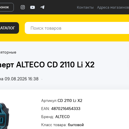
вонок
Контакты
Адреса магазинов
КАТАЛОГ
ляторные
ерт ALTECO CD 2110 Li X2
а 09.08.2026 16:38
•
Артикул:
CD 2110 Li X2
EAN:
4870216454333
Бренд:
ALTECO
Класс товара:
бытовой