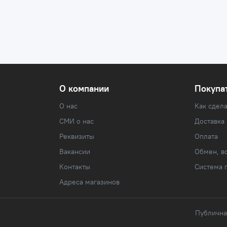
О компании
Покупа
О нас
Как сдела
СМИ о нас
Доставка
Реквизиты
Оплата
Вакансии
Обмен, во
Контакты
Система 
Адреса магазинов
Публична