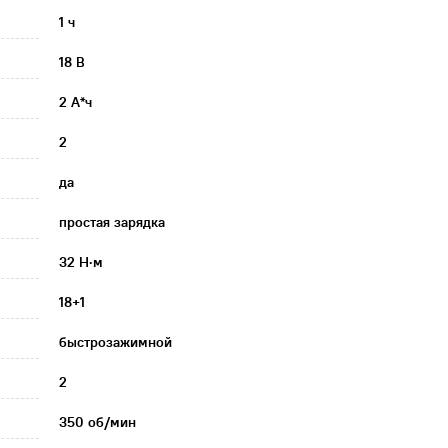
1 ч
18 В
2 А*ч
2
да
простая зарядка
32 Н·м
18+1
быстрозажимной
2
350 об/мин