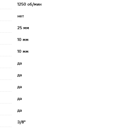
1250 об/мин
нет
25 мм
10 мм
10 мм
да
да
да
да
да
3/8"