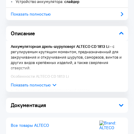
Устройство аккумулятора:
слайдер
Показать полностью
Описание
Аккумуляторная дрель-шуруповерт ALTECO CD 1813 Li
-
с
регулируемым крутящим моментом, предназначенный для
закручивания и откручивания шурупов, саморезов, винтов и
других видов крепёжных изделий, а также сверления
отверстий.
Особенности ALTECO CD 1813 Li
Реверс
Быстрозажимной металлический патрон
Мягкая накладка задней рукояти
Подсветка
Документация
2 режима работы: сверление и завинчивание
Li-iON аккумулятор
Крепкий и удобный кейс
Все товары ALTECO
Комплектация:
Аккумулятор 18 В / 2.0 А·ч 1 шт.