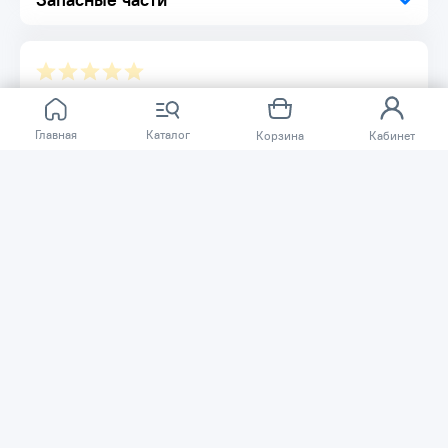
Отзывов ещё нет.
Главная
Каталог
Корзина
Кабинет
Расскажите о товаре, который приобрели у нас.
Благодаря этому другие покупатели смогут узнать о
качестве, достоинствах и возможных недостатках
товара, который они собираются приобрести.
Написать отзыв
Нужна помощь?
Задайте вопрос о товаре, и мы или другие покупатели
помогут вам с ответом. Ваш вопрос может быть полезен
и другим покупателям.
Задать вопрос