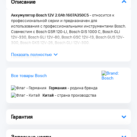
Описание
Аккумулятор Bosch 12V 2.0Ah 1607A350C5
- относится к
профессиональной серии и предназначен для
использования с профессиональными инструментами Bosch.
Совместим c Bosch GSR 120-LI, Bosch GIS 1000 C, Bosch GLI
12V-330, Bosch GLI 12V-80, Bosch GSC 12V-13, Bosch GUS 12V-
300, Bosch GKS 12V-26, Bosch GLI 12V-300.
Преимущества:
Аккумулятор обладает высочайшей прочностью -
полностью сохраняет функциональность даже после
Все товары Bosch
падения на бетон с высоты 3 м
Исключительно высокая долговечность аккумулятора
благодаря системе защиты элементов питания Bosch
Германия
- родина бренда
Electronic Cell Protection (ECP)
Китай
- страна производства
Гарантия
Запасные части