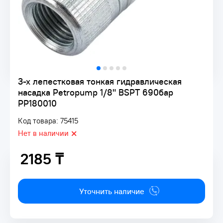
3-х лепестковая тонкая гидравлическая
насадка Petropump 1/8" BSPT 690бар
PP180010
Код товара: 75415
Нет в наличии
2185 ₸
2185 ₸
Уточнить наличие