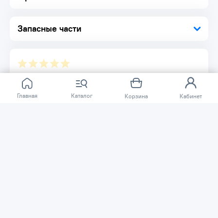
Запасные части
Отзывов ещё нет.
Главная
Каталог
Корзина
Кабинет
Расскажите о товаре, который приобрели у нас.
Благодаря этому другие покупатели смогут узнать о
качестве, достоинствах и возможных недостатках
товара, который они собираются приобрести.
Написать отзыв
Нужна помощь?
Задайте вопрос о товаре, и мы или другие покупатели
помогут вам с ответом. Ваш вопрос может быть полезен