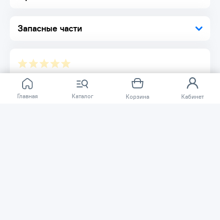
Запасные части
Отзывов ещё нет.
Главная
Каталог
Корзина
Кабинет
Расскажите о товаре, который приобрели у нас.
Благодаря этому другие покупатели смогут узнать о
качестве, достоинствах и возможных недостатках
товара, который они собираются приобрести.
Написать отзыв
Нужна помощь?
Задайте вопрос о товаре, и мы или другие покупатели
помогут вам с ответом. Ваш вопрос может быть полезен