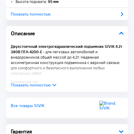
Высота подхвата:
95 мм
Показать полностью
Описание
Двухстоечный электрогидравлический подъемник SIVIK 4.2т
380В ПГА-4200-Е
- для легковых автомобилей и
внедорожников общей массой до 4,2т. Надежная
ассиметричная конструкция подъемника с верхней связью
для комфортного и безопасного выполнения любых
слесарных работ.
Преимущества:
Широкий охват обслуживаемых автомобилей
Отличная эргономика
Низкопрофильные подхваты (от 95мм) специального
Все товары SIVIK
профиля
Надежная конструкция
Безопасный подъем автомобиля
Защита автомобиля от повреждений
Гарантия