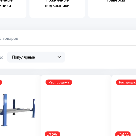
оечные
Ножничные
Траверсы
мники
подъемники
3 товаров
ть:
Распродажа
Распрода
-32%
-34%