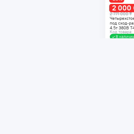
2 000
2 771 000 ₸
Четырехсто
под сход-ра
4.5т 380В T
Код товара:
В наличи
Распродажа
-32%
894 15
Двухстоечн
AutoMeister