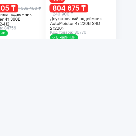
205 ₸
804 675 ₸
1 389 400 ₸
1 240 900 ₸
чный подъемник
Двухстоечный подъёмник
er 4т 380В
AutoMeister 4т 220В S4D-
2-H2
а: 84756
2(220)
Код товара: 80776
чии
В наличии
В корзину
В корзину
жа
Распродажа
-20%
890 ₸
716 215 ₸
899 500 ₸
 ₸
Двухстоечный подъёмник
чный подъемник
AutoMeister 220В T4A(220)