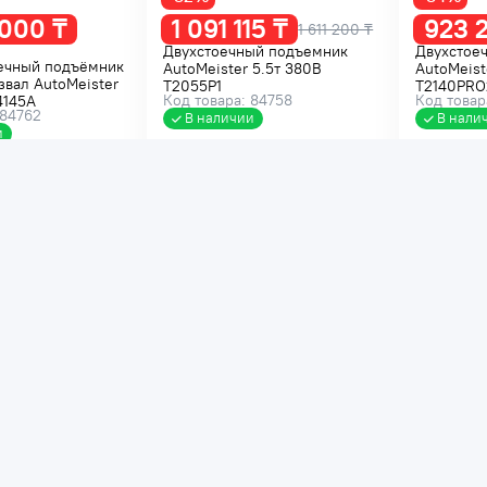
 000 ₸
1 091 115 ₸
923 
1 611 200 ₸
Двухстоечный подъемник
Двухстое
ечный подъёмник
AutoMeister 5.5т 380В
AutoMeist
звал AutoMeister
T2055P1
T2140PRO
Код товара: 84758
Код товар
4145A
 84762
В наличии
В нали
и
В корзину
В корзину
Распродажа
Распрода
-34%
-32%
0 ₸
808 600 ₸
850 
1 320 300 ₸
1 227 800 ₸
1 256 500
ый подъемник
Двухстоечный подъемник
Двухстое
 4т 380В