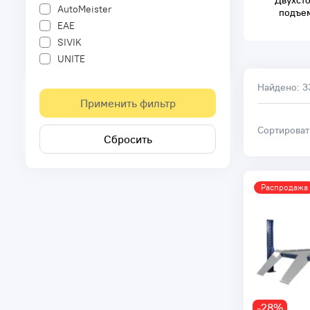
Двухст
AutoMeister
подъе
EAE
SIVIK
UNITE
Найдено:
3
Применить фильтр
Сортирова
Сбросить
Распродажа
-28%